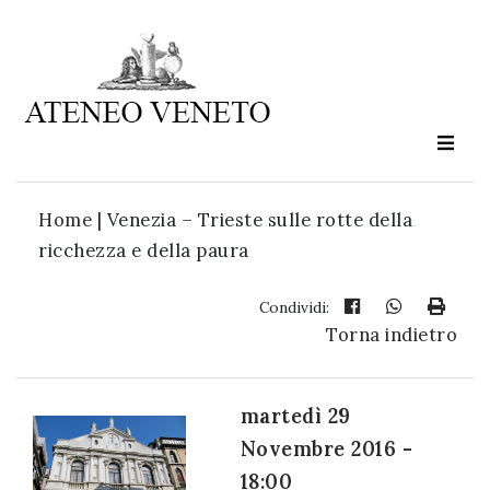
Ateneo
Veneto
è
cultura
Home
|
Venezia – Trieste sulle rotte della
in
ricchezza e della paura
movimento
Condividi:
Torna indietro
Iscriviti alla
nostra
newsletter:
martedì 29
Novembre 2016 -
18:00