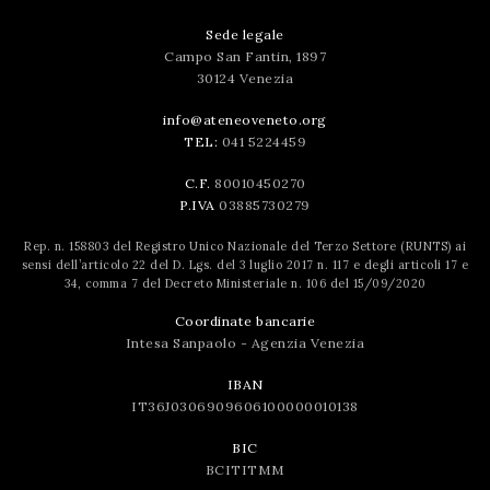
Sede legale
Campo San Fantin, 1897
30124 Venezia
info@ateneoveneto.org
TEL:
041 5224459
C.F.
80010450270
P.IVA
03885730279
Rep. n. 158803 del Registro Unico Nazionale del Terzo Settore (RUNTS) ai
sensi dell’articolo 22 del D. Lgs. del 3 luglio 2017 n. 117 e degli articoli 17 e
34, comma 7 del Decreto Ministeriale n. 106 del 15/09/2020
Coordinate bancarie
Intesa Sanpaolo - Agenzia Venezia
IBAN
IT36J0306909606100000010138
BIC
BCITITMM