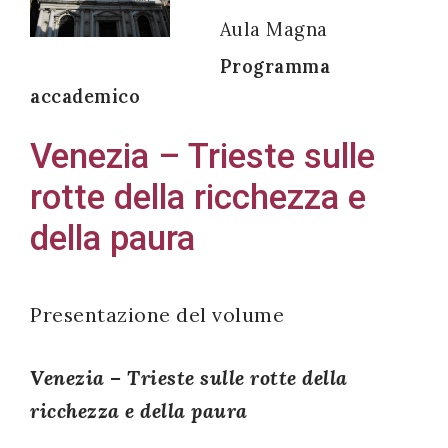
Aula Magna
Programma
accademico
Acconsento
all'uso dei
Venezia – Trieste sulle
miei dati
rotte della ricchezza e
personali in
accordo
della paura
con il
decreto
legislativo
Presentazione del volume
196/03
Venezia – Trieste sulle rotte della
ricchezza e della paura
Registrazione
avvenuta con