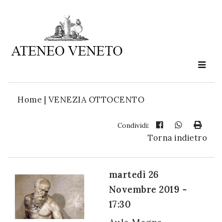
Ateneo
Veneto
è
cultura
Home
|
VENEZIA OTTOCENTO
in
movimento
Condividi:
Torna indietro
Iscriviti alla
nostra
martedì 26
newsletter:
Novembre 2019 -
17:30