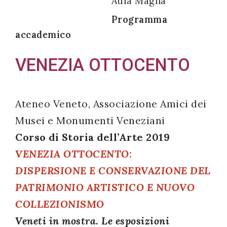
Aula Magna
Programma
accademico
Acconsento
VENEZIA OTTOCENTO
all'uso dei
miei dati
personali in
Ateneo Veneto, Associazione Amici dei
accordo
Musei e Monumenti Veneziani
con il
Corso di Storia dell’Arte 2019
decreto
VENEZIA OTTOCENTO:
legislativo
DISPERSIONE E CONSERVAZIONE DEL
196/03
PATRIMONIO ARTISTICO E NUOVO
COLLEZIONISMO
Registrazione
Veneti in mostra. Le esposizioni
avvenuta con