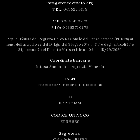
info@ateneoveneto.org
TEL:
041 5224459
C.F.
80010450270
P.IVA
03885730279
Rep. n. 158803 del Registro Unico Nazionale del Terzo Settore (RUNTS) ai
sensi dell’articolo 22 del D. Lgs. del 3 luglio 2017 n. 117 e degli articoli 17 e
34, comma 7 del Decreto Ministeriale n. 106 del 15/09/2020
Coordinate bancarie
Intesa Sanpaolo - Agenzia Venezia
IBAN
IT36J0306909606100000010138
BIC
BCITITMM
CODICE UNIVOCO
KRRH6B9
Segreteria:
Calle Minelli 1892