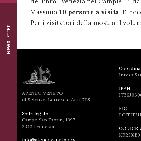
del libro “Venezia nei Campielli” da 
successo!
ISCRIVITI
Massimo
10 persone a visita
. E’ ne
Per i visitatori della mostra il vol
NEWSLETTER
Coordina
Intesa Sa
IBAN
ATENEO VENETO
IT36J030
di Scienze, Lettere e Arti ETS
BIC
Sede legale
BCITITM
Campo San Fantin, 1897
30124 Venezia
CODICE 
KRRH6B9
info@ateneoveneto.org