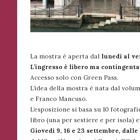
WhatsApp
o
Telegram
di
Acconsento
all'uso dei
Ateneo
Acconsento
miei dati
Veneto
personali in
all'uso dei
Ricevi
accordo
La mostra è aperta dal
lunedì al v
miei dati
in
con il
personali in
L’ingresso è libero ma contingenta
tempo
decreto
accordo
reale
legislativo
Accesso solo con Green Pass.
con il
importanti
196/03
decreto
L’idea della mostra è nata dal volu
avvisi
che
legislativo
e Franco Mancuso.
riguardano
196/03
l'Ateneo
L’esposizione si basa su 10 fotografi
e
libro (una per sestiere e per isola)
i
suoi
Registrazione
Giovedì 9, 16 e 23 settembre, dalle 
eventi.
avvenuta con