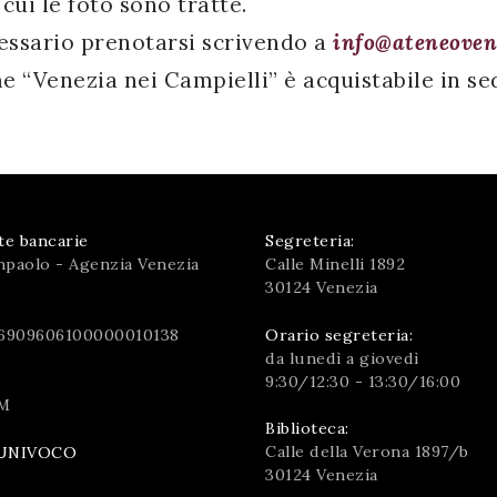
cui le foto sono tratte.
cessario prenotarsi scrivendo a
info@ateneoven
ume “Venezia nei Campielli” è acquistabile in 
te bancarie
Segreteria:
npaolo - Agenzia Venezia
Calle Minelli 1892
30124 Venezia
6909606100000010138
Orario segreteria:
da lunedì a giovedì
9:30/12:30 - 13:30/16:00
M
Biblioteca:
Calle della Verona 1897/b
UNIVOCO
30124 Venezia