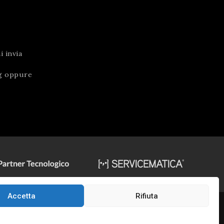
 invia
g
oppure
Accetta
Rifiuta