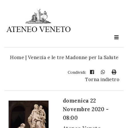
Ateneo
Veneto
è
cultura
Home
|
Venezia e le tre Madonne per la Salute
in
movimento
Condividi:
Torna indietro
Iscriviti alla
nostra
domenica 22
newsletter:
Novembre 2020 -
08:00