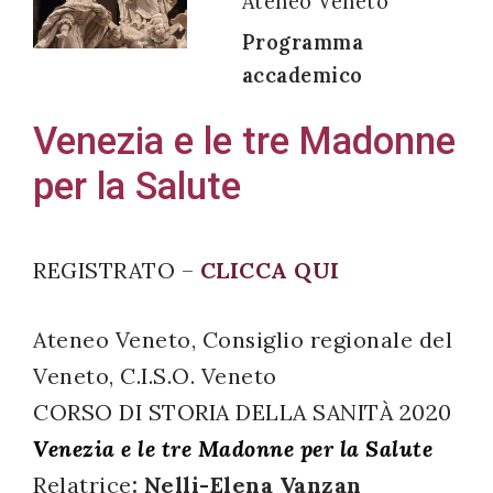
Ateneo Veneto
Programma
accademico
Acconsento
Venezia e le tre Madonne
all'uso dei
per la Salute
miei dati
personali in
accordo
REGISTRATO –
CLICCA QUI
con il
decreto
Ateneo Veneto, Consiglio regionale del
legislativo
196/03
Veneto, C.I.S.O. Veneto
CORSO DI STORIA DELLA SANITÀ 2020
Venezia e le tre Madonne per la Salute
Registrazione
Relatrice
: Nelli-Elena Vanzan
avvenuta con