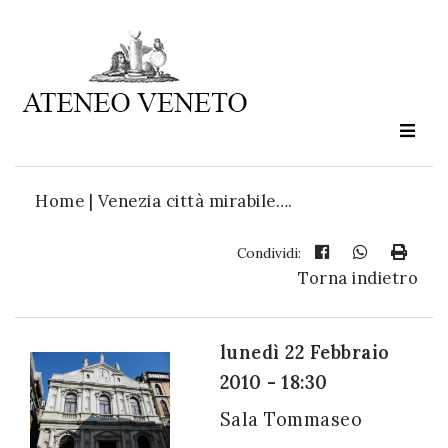
Ateneo
Veneto
è
cultura
Home
|
Venezia città mirabile….
in
movimento
Condividi:
Torna indietro
Iscriviti alla
nostra
lunedì 22 Febbraio
newsletter:
2010 - 18:30
Sala Tommaseo