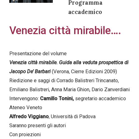
Programma
accademico
Venezia città mirabile….
Acconsento
all'uso dei
miei dati
Presentazione del volume
personali in
Venezia città mirabile. Guida alla veduta prospettica di
accordo
Jacopo De’ Barbari
(Verona, Cierre Edizioni 2009)
con il
Riedizione e saggi di Corrado Balistreri Trincanato,
decreto
Emiliano Balistreri, Anna Maria Ghion, Dario Zanverdiani
legislativo
Intervengono:
Camillo Tonini,
segretario accademico
196/03
Ateneo Veneto
Alfredo Viggiano
, Università di Padova
Saranno presenti gli autori
Registrazione
Con proiezioni
avvenuta con