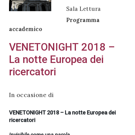
Sala Lettura
Programma
accademico
Acconsento
all'uso dei
VENETONIGHT 2018 –
miei dati
La notte Europea dei
personali in
accordo
ricercatori
con il
decreto
legislativo
In occasione di
196/03
VENETONIGHT 2018 – La notte Europea dei
ricercatori
Registrazione
avvenuta con
Invisibile come una parola