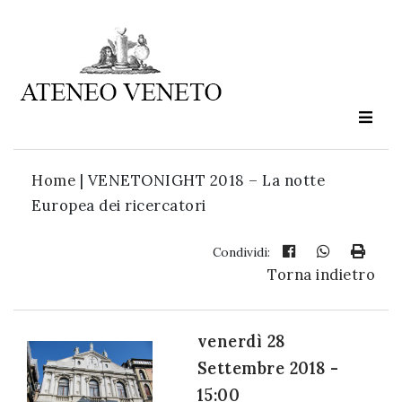
Ateneo
Veneto
è
cultura
Home
|
VENETONIGHT 2018 – La notte
in
Europea dei ricercatori
movimento
Condividi:
Torna indietro
Iscriviti alla
nostra
newsletter:
venerdì 28
Settembre 2018 -
15:00