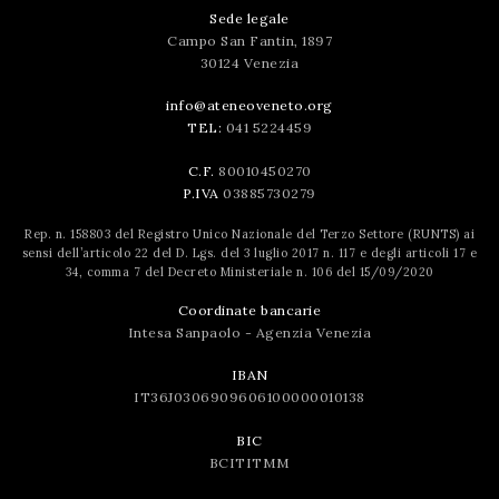
Sede legale
Campo San Fantin, 1897
30124 Venezia
info@ateneoveneto.org
TEL:
041 5224459
C.F.
80010450270
P.IVA
03885730279
Rep. n. 158803 del Registro Unico Nazionale del Terzo Settore (RUNTS) ai
sensi dell’articolo 22 del D. Lgs. del 3 luglio 2017 n. 117 e degli articoli 17 e
34, comma 7 del Decreto Ministeriale n. 106 del 15/09/2020
Coordinate bancarie
Intesa Sanpaolo - Agenzia Venezia
IBAN
IT36J0306909606100000010138
BIC
BCITITMM