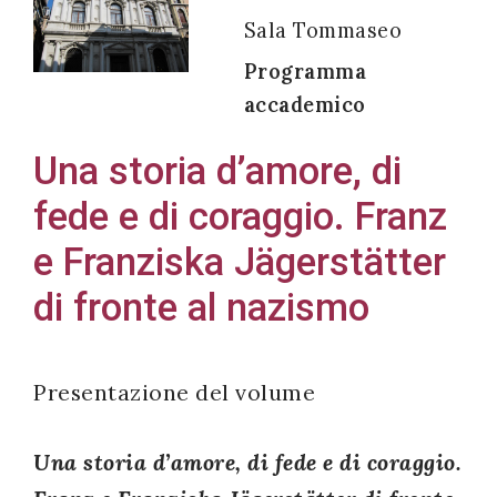
Sala Tommaseo
Programma
accademico
Acconsento
all'uso dei
Una storia d’amore, di
miei dati
fede e di coraggio. Franz
personali in
accordo
e Franziska Jägerstätter
con il
di fronte al nazismo
decreto
legislativo
196/03
Presentazione del volume
Una storia d’amore, di fede e di coraggio.
Registrazione
avvenuta con