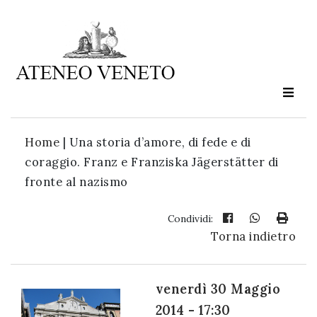
Ateneo
Veneto
è
cultura
Home
|
Una storia d’amore, di fede e di
in
coraggio. Franz e Franziska Jägerstätter di
movimento
fronte al nazismo
Iscriviti alla
Condividi:
Torna indietro
nostra
newsletter:
venerdì 30 Maggio
2014 - 17:30