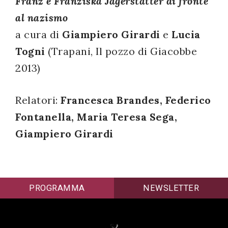
Franz e Franziska Jägerstätter di fronte
successo!
al nazismo
a cura di
Giampiero Girardi
e
Lucia
Togni
(Trapani, Il pozzo di Giacobbe
2013)
Relatori:
Francesca Brandes, Federico
Fontanella, Maria Teresa Sega,
Giampiero Girardi
PROGRAMMA
NEWSLETTER