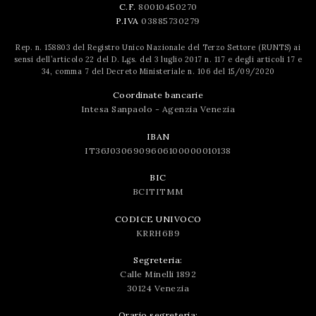
C.F.
80010450270
P.IVA
03885730279
Rep. n. 158803 del Registro Unico Nazionale del Terzo Settore (RUNTS) ai
sensi dell’articolo 22 del D. Lgs. del 3 luglio 2017 n. 117 e degli articoli 17 e
34, comma 7 del Decreto Ministeriale n. 106 del 15/09/2020
Coordinate bancarie
Intesa Sanpaolo - Agenzia Venezia
IBAN
IT36J0306909606100000010138
BIC
BCITITMM
CODICE UNIVOCO
KRRH6B9
Segreteria:
Calle Minelli 1892
30124 Venezia
Orario segreteria: