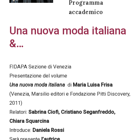
Programma
accademico
Una nuova moda italiana
Acconsento
&…
all'uso dei
miei dati
personali in
FIDAPA Sezione di Venezia
accordo
Presentazione del volume
con il
Una nuova moda italiana
di
Maria Luisa Frisa
decreto
(Venezia, Marsilio editori e Fondazione Pitti Discovery,
legislativo
2011)
196/03
Relatori:
Sabrina Ciofi, Cristiano Seganfreddo,
Chiara Squarcina
Introduce:
Daniela Rossi
Registrazione
Sarà presente
l’autrice
avvenuta con