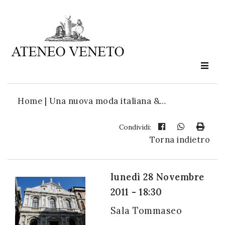
Ateneo
Veneto
è
cultura
Home
|
Una nuova moda italiana &…
in
movimento
Condividi:
Torna indietro
Iscriviti alla
nostra
lunedì 28 Novembre
newsletter:
2011 - 18:30
Sala Tommaseo