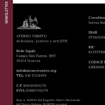
successo!
NEWSLETTER
ISCRIVITI
Coordina
Intesa Sa
IBAN
ATENEO VENETO
IT36J030
di Scienze, Lettere e Arti ETS
BIC
Sede legale
BCITITM
Campo San Fantin, 1897
30124 Venezia
CODICE 
KRRH6B9
info@ateneoveneto.org
TEL:
041 5224459
C.F.
80010450270
P.IVA
03885730279
Rep. n. 158803 del Registro Unico Nazionale
del Terzo Settore (RUNTS) ai sensi