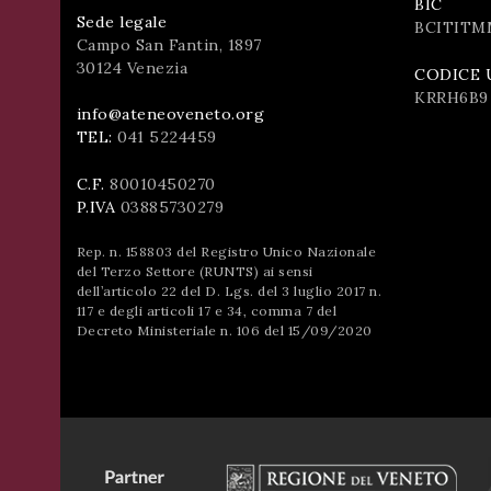
BIC
successo!
Sede legale
BCITITM
ISCRIVITI
Campo San Fantin, 1897
30124 Venezia
CODICE 
KRRH6B9
info@ateneoveneto.org
TEL:
041 5224459
C.F.
80010450270
P.IVA
03885730279
Rep. n. 158803 del Registro Unico Nazionale
del Terzo Settore (RUNTS) ai sensi
dell’articolo 22 del D. Lgs. del 3 luglio 2017 n.
117 e degli articoli 17 e 34, comma 7 del
Decreto Ministeriale n. 106 del 15/09/2020