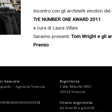
Incontro con gli architetti vincitori de
TrE NUMBER ONE AWARD 2011
a cura di Laura Villani
Saranno presenti:
Tom Wright e gli ar
Premio
te bancarie
Segreteria:
npaolo - Agenzia Venezia
Calle Minelli 1892
30124 Venezia
6909606100000010138
Orario segreteria:
da lunedì a giovedì