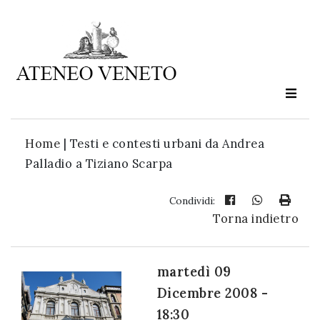
Ateneo
Veneto
è
cultura
Home
|
Testi e contesti urbani da Andrea
in
Palladio a Tiziano Scarpa
movimento
Condividi:
Torna indietro
Iscriviti alla
nostra
newsletter:
martedì 09
Dicembre 2008 -
18:30