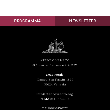
successo!
PROGRAMMA
NEWSLETTER
ATENEO VENETO
di Scienze, Lettere e Arti ETS
Sede legale
Campo San Fantin, 1897
30124 Venezia
info@ateneoveneto.org
TEL:
041 5224459
C.F.
80010450270