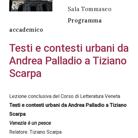
Sala Tommaseo
Programma
accademico
Acconsento
all'uso dei
Testi e contesti urbani da
miei dati
Andrea Palladio a Tiziano
personali in
accordo
Scarpa
con il
decreto
legislativo
Lezione conclusiva del Corso di Letteratura Veneta
196/03
Testi e contesti urbani da Andrea Palladio a Tiziano
Scarpa
Venezia è un pesce
Registrazione
Relatore: Tiziano Scarpa
avvenuta con