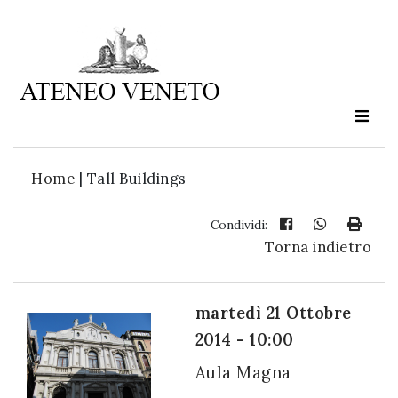
Ateneo
Veneto
è
cultura
Home
|
Tall Buildings
in
movimento
Condividi:
Torna indietro
Iscriviti alla
nostra
martedì 21 Ottobre
newsletter:
2014 - 10:00
Aula Magna