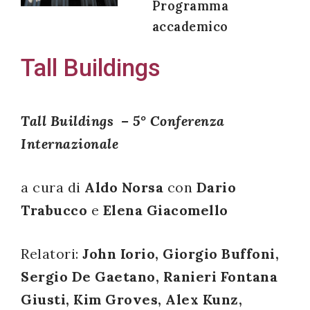
Programma
accademico
Tall Buildings
Acconsento
all'uso dei
miei dati
Tall Buildings – 5° Conferenza
personali in
Internazionale
accordo
con il
a cura di
Aldo Norsa
con
Dario
decreto
Trabucco
e
Elena Giacomello
legislativo
196/03
Relatori:
John Iorio, Giorgio Buffoni,
Sergio De Gaetano, Ranieri Fontana
Registrazione
Giusti, Kim Groves, Alex Kunz,
avvenuta con