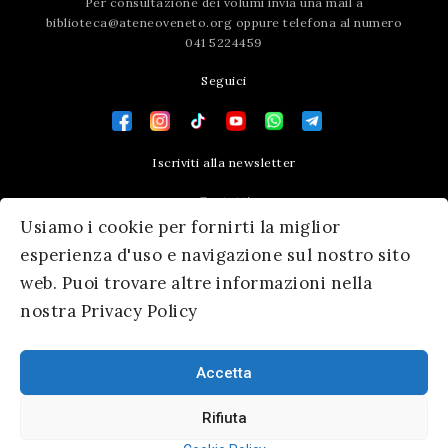
Per consultazione dei volumi invia una mail a
biblioteca@ateneoveneto.org
oppure telefona al numero
041 5224459
Seguici
Iscriviti alla newsletter
Contatti
Usiamo i cookie per fornirti la miglior
Press area
esperienza d'uso e navigazione sul nostro sito
web. Puoi trovare altre informazioni nella
nostra Privacy Policy
Accetta
Rifiuta
© 2026 Ateneo Veneto
|
Informativa Privacy
|
SM Servicematica