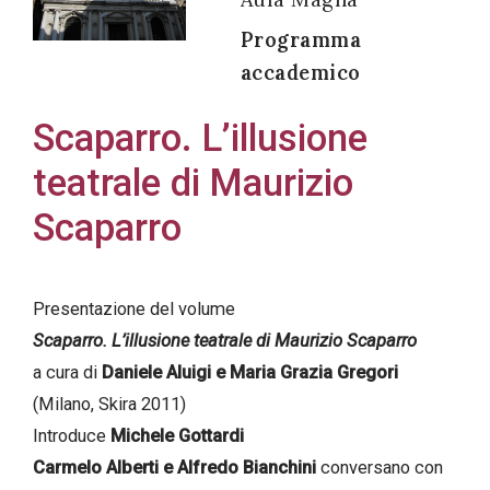
Programma
accademico
Acconsento
Scaparro. L’illusione
all'uso dei
teatrale di Maurizio
miei dati
personali in
Scaparro
accordo
con il
decreto
Presentazione del volume
legislativo
Scaparro. L’illusione teatrale di Maurizio Scaparro
196/03
a cura di
Daniele Aluigi e Maria Grazia Gregori
(Milano, Skira 2011)
Introduce
Michele Gottardi
Registrazione
Carmelo Alberti e Alfredo Bianchini
conversano con
avvenuta con