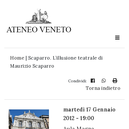
Ateneo
Veneto
è
cultura
Home
|
Scaparro. L’illusione teatrale di
in
Maurizio Scaparro
movimento
Condividi:
Torna indietro
Iscriviti alla
nostra
newsletter:
martedì 17 Gennaio
2012 - 19:00
Aula Magna