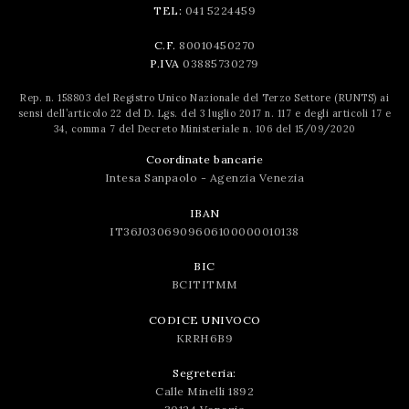
TEL:
041 5224459
C.F.
80010450270
P.IVA
03885730279
Rep. n. 158803 del Registro Unico Nazionale del Terzo Settore (RUNTS) ai
sensi dell’articolo 22 del D. Lgs. del 3 luglio 2017 n. 117 e degli articoli 17 e
34, comma 7 del Decreto Ministeriale n. 106 del 15/09/2020
Coordinate bancarie
Intesa Sanpaolo - Agenzia Venezia
IBAN
IT36J0306909606100000010138
BIC
BCITITMM
CODICE UNIVOCO
KRRH6B9
Segreteria:
Calle Minelli 1892