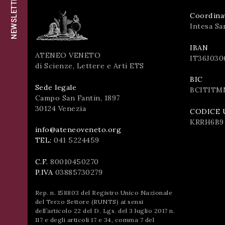
NEWSLETTER
successo!
Coordina
ISCRIVITI
Intesa Sa
IBAN
ATENEO VENETO
IT36J030
di Scienze, Lettere e Arti ETS
BIC
Sede legale
BCITITM
Campo San Fantin, 1897
30124 Venezia
CODICE 
KRRH6B9
info@ateneoveneto.org
TEL:
041 5224459
C.F.
80010450270
P.IVA
03885730279
Rep. n. 158803 del Registro Unico Nazionale
del Terzo Settore (RUNTS) ai sensi
dell’articolo 22 del D. Lgs. del 3 luglio 2017 n.
117 e degli articoli 17 e 34, comma 7 del