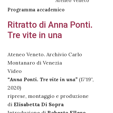
Ateneo Veneto
Programma accademico
Ritratto di Anna Ponti.
Acconsento
Tre vite in una
all'uso dei
miei dati
personali in
Ateneo Veneto. Archivio Carlo
accordo
Montanaro di Venezia
con il
Video
decreto
legislativo
“Anna Ponti. Tre vite in una”
(17’19”,
196/03
2020)
riprese, montaggio e produzione
di
Elisabetta Di Sopra
Registrazione
Introduzione di
Roberto Ellero
avvenuta con