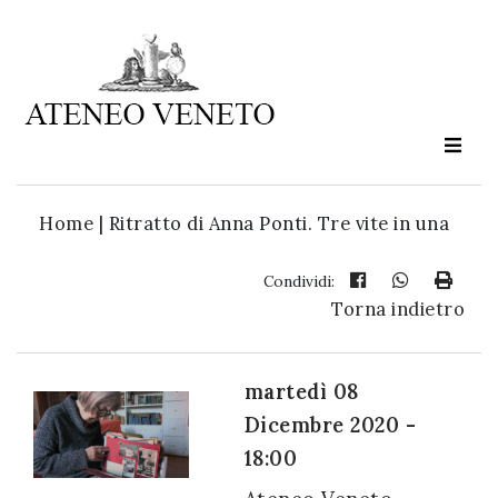
Ateneo
Veneto
è
cultura
Home
|
Ritratto di Anna Ponti. Tre vite in una
in
movimento
Condividi:
Torna indietro
Iscriviti alla
nostra
martedì 08
newsletter:
Dicembre 2020 -
18:00