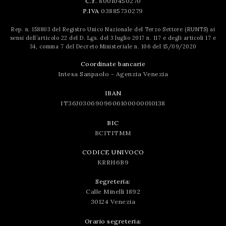
C.F.
80010450270
P.IVA
03885730279
Rep. n. 158803 del Registro Unico Nazionale del Terzo Settore (RUNTS) ai
sensi dell’articolo 22 del D. Lgs. del 3 luglio 2017 n. 117 e degli articoli 17 e
34, comma 7 del Decreto Ministeriale n. 106 del 15/09/2020
Coordinate bancarie
Intesa Sanpaolo - Agenzia Venezia
IBAN
IT36J0306909606100000010138
BIC
BCITITMM
CODICE UNIVOCO
KRRH6B9
Segreteria:
Calle Minelli 1892
30124 Venezia
Orario segreteria: