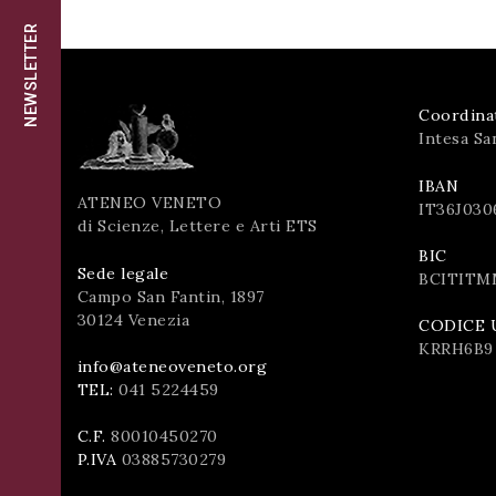
successo!
NEWSLETTER
ISCRIVITI
Coordina
Intesa Sa
IBAN
ATENEO VENETO
IT36J030
di Scienze, Lettere e Arti ETS
BIC
Sede legale
BCITITM
Campo San Fantin, 1897
30124 Venezia
CODICE 
KRRH6B9
info@ateneoveneto.org
TEL:
041 5224459
C.F.
80010450270
P.IVA
03885730279