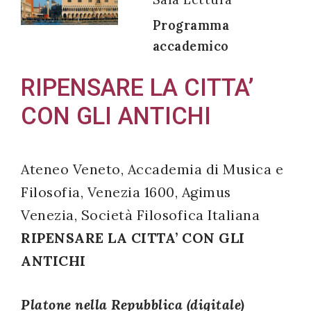
Programma
accademico
Acconsento
RIPENSARE LA CITTA’
all'uso dei
CON GLI ANTICHI
miei dati
personali in
accordo
Ateneo Veneto, Accademia di Musica e
con il
Filosofia, Venezia 1600, Agimus
decreto
Venezia, Società Filosofica Italiana
legislativo
196/03
RIPENSARE LA CITTA’ CON GLI
ANTICHI
Registrazione
Platone nella Repubblica (digitale)
avvenuta con