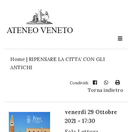
Ateneo
Veneto
è
cultura
Home
|
RIPENSARE LA CITTA’ CON GLI
in
ANTICHI
movimento
Condividi:
Torna indietro
Iscriviti alla
nostra
newsletter:
venerdì 29 Ottobre
2021 - 17:30
Sala Lettura