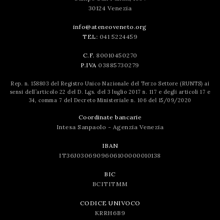
30124 Venezia
info@ateneoveneto.org
TEL:
041 5224459
C.F.
80010450270
P.IVA
03885730279
Rep. n. 158803 del Registro Unico Nazionale del Terzo Settore (RUNTS) ai
sensi dell’articolo 22 del D. Lgs. del 3 luglio 2017 n. 117 e degli articoli 17 e
34, comma 7 del Decreto Ministeriale n. 106 del 15/09/2020
Coordinate bancarie
Intesa Sanpaolo - Agenzia Venezia
IBAN
IT36J0306909606100000010138
BIC
BCITITMM
CODICE UNIVOCO
KRRH6B9