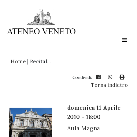
Ateneo
Veneto
è
cultura
Home
|
Recital…
in
movimento
Condividi:
Torna indietro
Iscriviti alla
nostra
domenica 11 Aprile
newsletter:
2010 - 18:00
Aula Magna