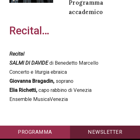
Programma
accademico
Recital…
Acconsento
all'uso dei
miei dati
Recital
personali in
SALMI DI DAVIDE
di Benedetto Marcello
accordo
Concerto e liturgia ebraica
con il
Giovanna Bragadin,
soprano
decreto
Elia Richetti,
capo rabbino di Venezia
legislativo
Ensemble MusicaVenezia
196/03
Registrazione
PROGRAMMA
NEWSLETTER
avvenuta con