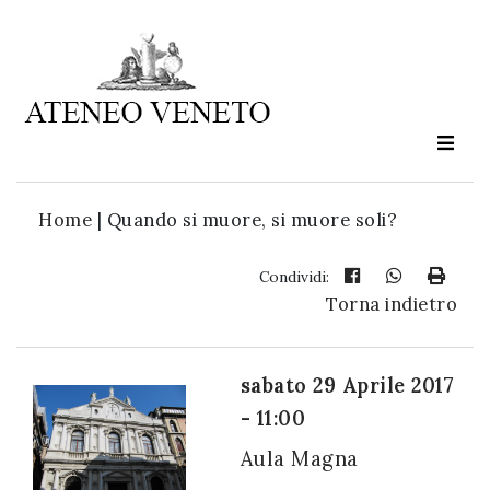
Ateneo
Veneto
è
cultura
Home
|
Quando si muore, si muore soli?
in
movimento
Condividi:
Torna indietro
Iscriviti alla
nostra
sabato 29 Aprile 2017
newsletter:
- 11:00
Aula Magna