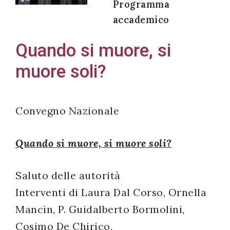
Programma
accademico
Quando si muore, si
Acconsento
muore soli?
all'uso dei
miei dati
personali in
Convegno Nazionale
accordo
con il
Quando si muore, si muore soli?
decreto
legislativo
196/03
Saluto delle autorità
Interventi di Laura Dal Corso, Ornella
Mancin, P. Guidalberto Bormolini,
Registrazione
Cosimo De Chirico,
avvenuta con