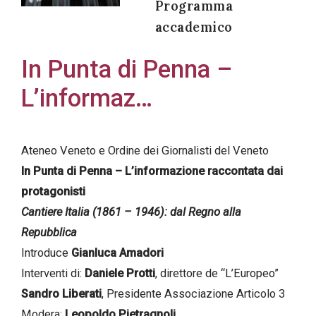
Programma
accademico
In Punta di Penna –
Acconsento
L’informaz…
all'uso dei
miei dati
personali in
Ateneo Veneto e Ordine dei Giornalisti del Veneto
accordo
In Punta di Penna – L’informazione raccontata dai
con il
protagonisti
decreto
Cantiere Italia (1861 – 1946): dal Regno alla
legislativo
Repubblica
196/03
Introduce
Gianluca Amadori
Interventi di:
Daniele Protti
, direttore de “L’Europeo”
Sandro Liberati
, Presidente Associazione Articolo 3
Registrazione
Modera:
Leopoldo Pietragnoli
avvenuta con