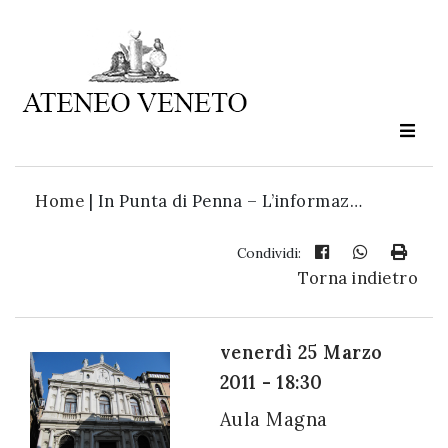
Ateneo
Veneto
è
cultura
Home
|
In Punta di Penna – L’informaz…
in
movimento
Condividi:
Torna indietro
Iscriviti alla
nostra
venerdì 25 Marzo
newsletter:
2011 - 18:30
Aula Magna