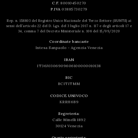
C.F.
80010450270
P.IVA
03885730279
Rep. n. 158803 del Registro Unico Nazionale del Terzo Settore (RUNTS) ai
sensi dell’articolo 22 del D. Lgs. del 3 luglio 2017 n. 117 e degli articoli 17 e
34, comma 7 del Decreto Ministeriale n. 106 del 15/09/2020
Coordinate bancarie
Intesa Sanpaolo - Agenzia Venezia
IBAN
IT36J0306909606100000010138
BIC
BCITITMM
CODICE UNIVOCO
KRRH6B9
Segreteria:
Calle Minelli 1892
30124 Venezia
Orario segreteria: