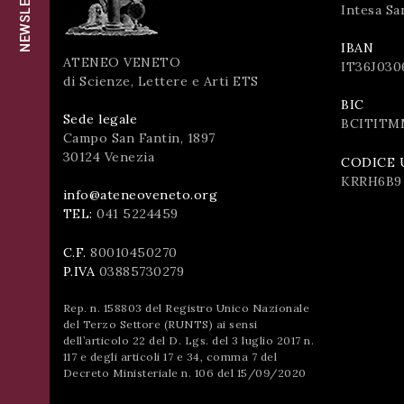
NEWSLETTER
successo!
Intesa Sa
ISCRIVITI
IBAN
ATENEO VENETO
IT36J030
di Scienze, Lettere e Arti ETS
BIC
Sede legale
BCITITM
Campo San Fantin, 1897
30124 Venezia
CODICE 
KRRH6B9
info@ateneoveneto.org
TEL:
041 5224459
C.F.
80010450270
P.IVA
03885730279
Rep. n. 158803 del Registro Unico Nazionale
del Terzo Settore (RUNTS) ai sensi
dell’articolo 22 del D. Lgs. del 3 luglio 2017 n.
117 e degli articoli 17 e 34, comma 7 del
Decreto Ministeriale n. 106 del 15/09/2020