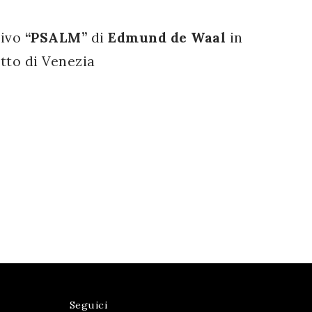
tivo
“PSALM”
di
Edmund de Waal
in
tto di Venezia
Seguici