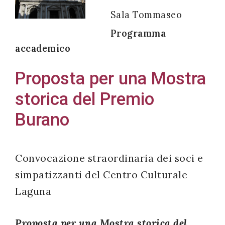
Sala Tommaseo
Programma
accademico
Acconsento
all'uso dei
Proposta per una Mostra
miei dati
storica del Premio
personali in
accordo
Burano
con il
decreto
legislativo
Convocazione straordinaria dei soci e
196/03
simpatizzanti del Centro Culturale
Laguna
Registrazione
Proposta per una Mostra storica del
avvenuta con