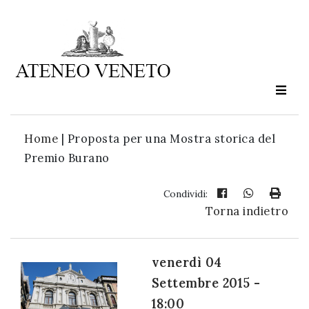
Ateneo
Veneto
è
cultura
Home
|
Proposta per una Mostra storica del
in
Premio Burano
movimento
Condividi:
Torna indietro
Iscriviti alla
nostra
newsletter:
venerdì 04
Settembre 2015 -
18:00