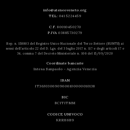
info@ateneoveneto.org
TEL:
041 5224459
C.F.
80010450270
P.IVA
03885730279
Rep. n. 158803 del Registro Unico Nazionale del Terzo Settore (RUNTS) ai
sensi dell’articolo 22 del D. Lgs. del 3 luglio 2017 n. 117 e degli articoli 17 e
34, comma 7 del Decreto Ministeriale n. 106 del 15/09/2020
Coordinate bancarie
Intesa Sanpaolo - Agenzia Venezia
IBAN
IT36J0306909606100000010138
BIC
BCITITMM
CODICE UNIVOCO
KRRH6B9