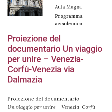
Aula Magna
Programma
accademico
Acconsento
all'uso dei
Proiezione del
miei dati
documentario Un viaggio
personali in
accordo
per unire – Venezia-
con il
Corfù-Venezia via
decreto
Dalmazia
legislativo
196/03
Proiezione del documentario
Registrazione
Un viaggio per unire – Venezia-Corfù-
avvenuta con