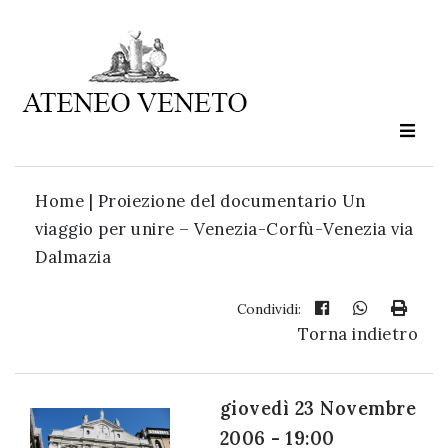
Ateneo
Veneto
è
cultura
Home
|
Proiezione del documentario Un
in
viaggio per unire – Venezia-Corfù-Venezia via
movimento
Dalmazia
Iscriviti alla
Condividi:
Torna indietro
nostra
newsletter:
giovedì 23 Novembre
2006 - 19:00