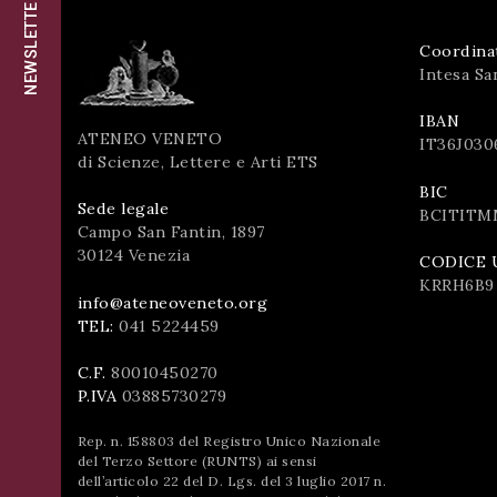
NEWSLETTER
successo!
ISCRIVITI
Coordina
Intesa Sa
IBAN
ATENEO VENETO
IT36J030
di Scienze, Lettere e Arti ETS
BIC
Sede legale
BCITITM
Campo San Fantin, 1897
30124 Venezia
CODICE 
KRRH6B9
info@ateneoveneto.org
TEL:
041 5224459
C.F.
80010450270
P.IVA
03885730279
Rep. n. 158803 del Registro Unico Nazionale
del Terzo Settore (RUNTS) ai sensi
dell’articolo 22 del D. Lgs. del 3 luglio 2017 n.