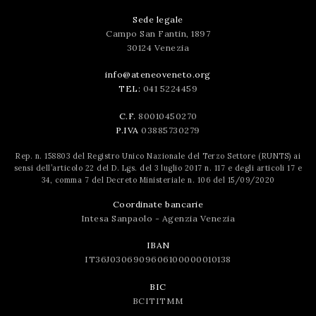
Sede legale
Campo San Fantin, 1897
30124 Venezia
info@ateneoveneto.org
TEL:
041 5224459
C.F.
80010450270
P.IVA
03885730279
Rep. n. 158803 del Registro Unico Nazionale del Terzo Settore (RUNTS) ai
sensi dell’articolo 22 del D. Lgs. del 3 luglio 2017 n. 117 e degli articoli 17 e
34, comma 7 del Decreto Ministeriale n. 106 del 15/09/2020
Coordinate bancarie
Intesa Sanpaolo - Agenzia Venezia
IBAN
IT36J0306909606100000010138
BIC
BCITITMM