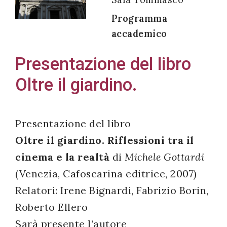
Programma
accademico
Acconsento
Presentazione del libro
all'uso dei
Oltre il giardino.
miei dati
personali in
accordo
Presentazione del libro
con il
Oltre il giardino. Riflessioni tra il
decreto
cinema e la realtà
di
Michele Gottardi
legislativo
196/03
(Venezia, Cafoscarina editrice, 2007)
Relatori: Irene Bignardi, Fabrizio Borin,
Roberto Ellero
Registrazione
Sarà presente l’autore
avvenuta con