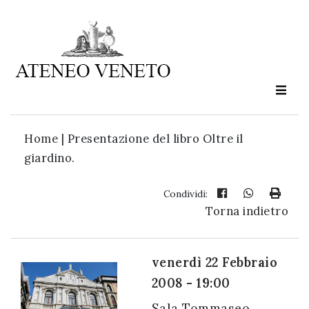
Ateneo
Veneto
è
cultura
Home
|
Presentazione del libro Oltre il
in
giardino.
movimento
Condividi:
Torna indietro
Iscriviti alla
nostra
newsletter:
venerdì 22 Febbraio
2008 - 19:00
Sala Tommaseo