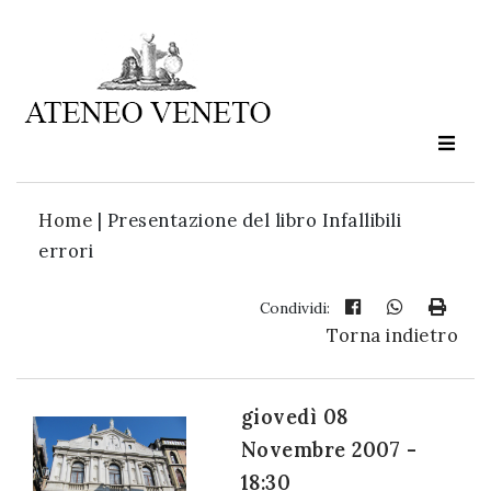
Ateneo
Veneto
è
cultura
Home
|
Presentazione del libro Infallibili
in
errori
movimento
Condividi:
Torna indietro
Iscriviti alla
nostra
newsletter:
giovedì 08
Novembre 2007 -
18:30