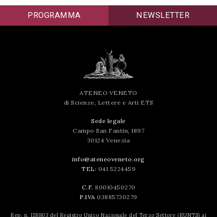
successo!
PROGRAMMA
NEWSLETTER
ATENEO VENETO
di Scienze, Lettere e Arti ETS
Sede legale
Campo San Fantin, 1897
30124 Venezia
info@ateneoveneto.org
TEL:
041 5224459
C.F.
80010450270
P.IVA
03885730279
Rep. n. 158803 del Registro Unico Nazionale del Terzo Settore (RUNTS) ai