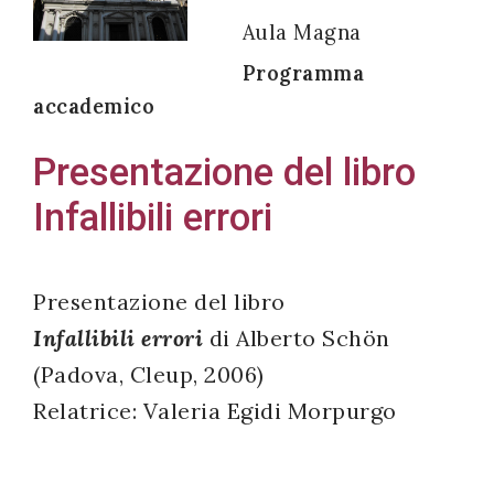
Aula Magna
Programma
accademico
Acconsento
all'uso dei
Presentazione del libro
miei dati
Infallibili errori
personali in
accordo
con il
Presentazione del libro
decreto
Infallibili errori
di Alberto Schön
legislativo
196/03
(Padova, Cleup, 2006)
Relatrice: Valeria Egidi Morpurgo
Registrazione
avvenuta con