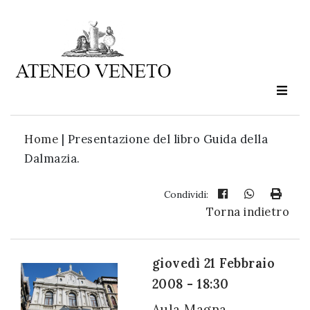
Ateneo
Veneto
è
cultura
Home
|
Presentazione del libro Guida della
in
Dalmazia.
movimento
Condividi:
Torna indietro
Iscriviti alla
nostra
newsletter:
giovedì 21 Febbraio
2008 - 18:30
Aula Magna