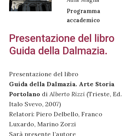
Programma
accademico
Acconsento
Presentazione del libro
all'uso dei
Guida della Dalmazia.
miei dati
personali in
accordo
Presentazione del libro
con il
Guida della Dalmazia. Arte Storia
decreto
Portolano
di
Alberto Rizzi
(Trieste, Ed.
legislativo
196/03
Italo Svevo, 2007)
Relatori: Piero Delbello, Franco
Luxardo, Marino Zorzi
Registrazione
Sarà presente l’autore
avvenuta con