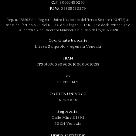
C.F.
80010450270
P.IVA
03885730279
Rep. n. 158803 del Registro Unico Nazionale del Terzo Settore (RUNTS) ai
sensi dell’articolo 22 del D. Lgs. del 3 luglio 2017 n. 117 e degli articoli 17 e
34, comma 7 del Decreto Ministeriale n. 106 del 15/09/2020
Coordinate bancarie
Intesa Sanpaolo - Agenzia Venezia
IBAN
IT36J0306909606100000010138
BIC
BCITITMM
CODICE UNIVOCO
KRRH6B9
Segreteria:
Calle Minelli 1892
30124 Venezia
Orario segreteria: