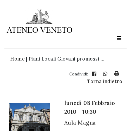
Ateneo
Veneto
è
cultura
Home
|
Piani Locali Giovani promossi …
in
movimento
Condividi:
Torna indietro
Iscriviti alla
nostra
lunedì 08 Febbraio
newsletter:
2010 - 10:30
Aula Magna