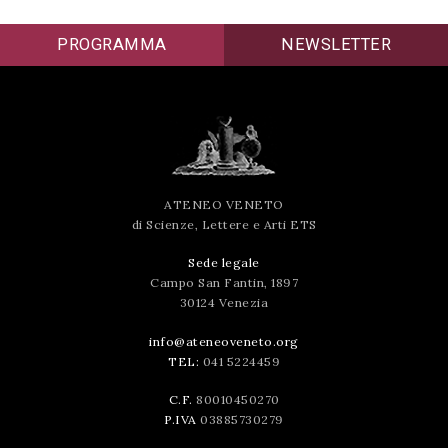
successo!
PROGRAMMA
NEWSLETTER
ATENEO VENETO
di Scienze, Lettere e Arti ETS
Sede legale
Campo San Fantin, 1897
30124 Venezia
info@ateneoveneto.org
TEL:
041 5224459
C.F.
80010450270
P.IVA
03885730279