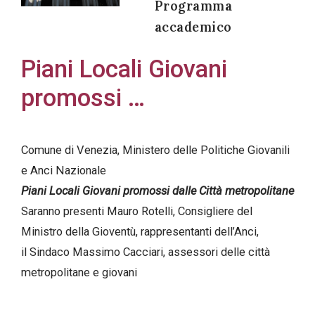
Programma
accademico
Piani Locali Giovani
Acconsento
promossi …
all'uso dei
miei dati
personali in
Comune di Venezia, Ministero delle Politiche Giovanili
accordo
e Anci Nazionale
con il
Piani Locali Giovani promossi dalle Città metropolitane
decreto
Saranno presenti Mauro Rotelli, Consigliere del
legislativo
Ministro della Gioventù, rappresentanti dell’Anci,
196/03
il Sindaco Massimo Cacciari, assessori delle città
metropolitane e giovani
Registrazione
avvenuta con