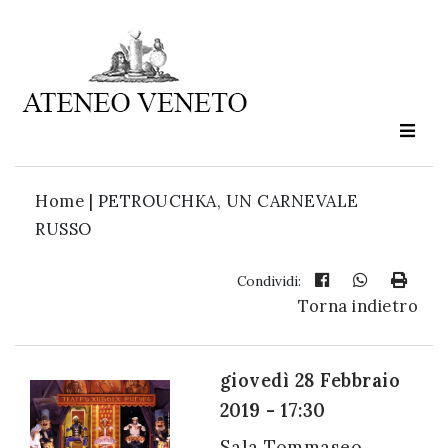
Ateneo
Veneto
è
cultura
Home
|
PETROUCHKA, UN CARNEVALE
in
RUSSO
movimento
Condividi:
Torna indietro
Iscriviti alla
nostra
newsletter:
giovedì 28 Febbraio
2019 - 17:30
Sala Tommaseo