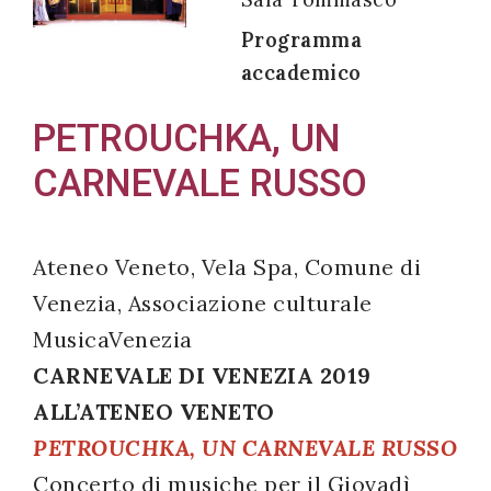
Programma
accademico
Acconsento
PETROUCHKA, UN
all'uso dei
CARNEVALE RUSSO
miei dati
personali in
accordo
Ateneo Veneto, Vela Spa, Comune di
con il
Venezia, Associazione culturale
decreto
MusicaVenezia
legislativo
196/03
CARNEVALE DI VENEZIA 2019
ALL’ATENEO VENETO
PETROUCHKA, UN CARNEVALE RUSSO
Registrazione
Concerto di musiche per il Giovadì
avvenuta con