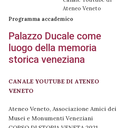
Ateneo Veneto
Programma accademico
Acconsento
Palazzo Ducale come
all'uso dei
luogo della memoria
miei dati
personali in
storica veneziana
accordo
con il
decreto
CANALE YOUTUBE DI ATENEO
legislativo
VENETO
196/03
Ateneo Veneto, Associazione Amici dei
Musei e Monumenti Veneziani
Registrazione
CORSO DI STORIA VENETA 2021
avvenuta con