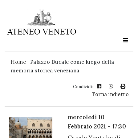
Ateneo
Veneto
è
cultura
Home
|
Palazzo Ducale come luogo della
in
memoria storica veneziana
movimento
Condividi:
Torna indietro
Iscriviti alla
nostra
newsletter:
mercoledì 10
Febbraio 2021 - 17:30
Canale Youtube di