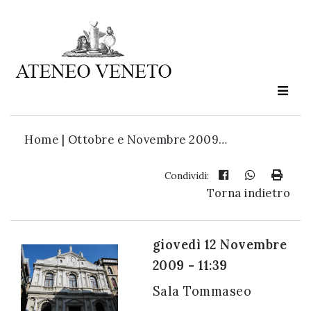
Ateneo
Veneto
è
cultura
Home
|
Ottobre e Novembre 2009…
in
movimento
Condividi:
Torna indietro
Iscriviti alla
nostra
giovedì 12 Novembre
newsletter:
2009 - 11:39
Sala Tommaseo