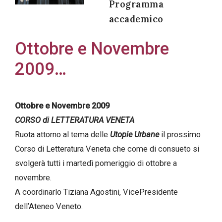
Programma
accademico
Ottobre e Novembre
Acconsento
2009…
all'uso dei
miei dati
personali in
Ottobre e Novembre 2009
accordo
CORSO di LETTERATURA VENETA
con il
Ruota attorno al tema delle
Utopie Urbane
il prossimo
decreto
Corso di Letteratura Veneta che come di consueto si
legislativo
svolgerà tutti i martedì pomeriggio di ottobre a
196/03
novembre.
A coordinarlo Tiziana Agostini, VicePresidente
dell’Ateneo Veneto.
Registrazione
avvenuta con