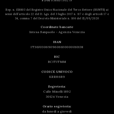
P.IVA
03885730279
Rep. n. 158803 del Registro Unico Nazionale del Terzo Settore (RUNTS) ai
sensi dell’articolo 22 del D. Lgs. del 3 luglio 2017 n. 117 e degli articoli 17 e
34, comma 7 del Decreto Ministeriale n. 106 del 15/09/2020
Coordinate bancarie
Intesa Sanpaolo - Agenzia Venezia
IBAN
IT36J0306909606100000010138
BIC
BCITITMM
CODICE UNIVOCO
KRRH6B9
Segreteria:
Calle Minelli 1892
30124 Venezia
Orario segreteria:
da lunedì a giovedì