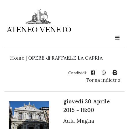
Ateneo
Veneto
è
cultura
Home
|
OPERE di RAFFAELE LA CAPRIA
in
movimento
Condividi:
Torna indietro
Iscriviti alla
nostra
giovedì 30 Aprile
newsletter:
2015 - 18:00
Aula Magna