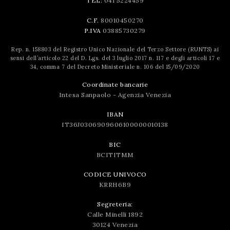
TEL:
041 5224459
C.F.
80010450270
P.IVA
03885730279
Rep. n. 158803 del Registro Unico Nazionale del Terzo Settore (RUNTS) ai
sensi dell’articolo 22 del D. Lgs. del 3 luglio 2017 n. 117 e degli articoli 17 e
34, comma 7 del Decreto Ministeriale n. 106 del 15/09/2020
Coordinate bancarie
Intesa Sanpaolo - Agenzia Venezia
IBAN
IT36J0306909606100000010138
BIC
BCITITMM
CODICE UNIVOCO
KRRH6B9
Segreteria:
Calle Minelli 1892
30124 Venezia