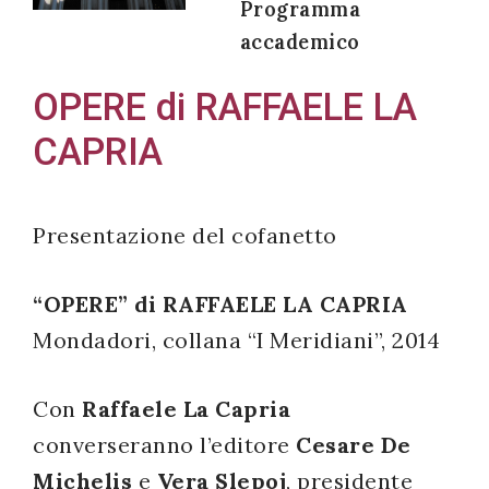
Programma
accademico
OPERE di RAFFAELE LA
Acconsento
CAPRIA
all'uso dei
miei dati
personali in
Presentazione del cofanetto
accordo
con il
“OPERE” di RAFFAELE LA CAPRIA
decreto
legislativo
Mondadori, collana “I Meridiani”, 2014
196/03
Con
Raffaele La Capria
converseranno l’editore
Cesare De
Registrazione
Michelis
e
Vera Slepoj
, presidente
avvenuta con