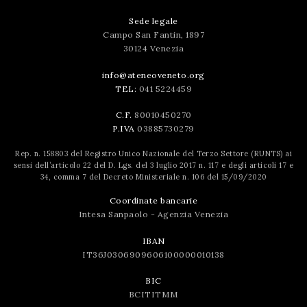
Sede legale
Campo San Fantin, 1897
30124 Venezia
info@ateneoveneto.org
TEL:
041 5224459
C.F.
80010450270
P.IVA
03885730279
Rep. n. 158803 del Registro Unico Nazionale del Terzo Settore (RUNTS) ai
sensi dell’articolo 22 del D. Lgs. del 3 luglio 2017 n. 117 e degli articoli 17 e
34, comma 7 del Decreto Ministeriale n. 106 del 15/09/2020
Coordinate bancarie
Intesa Sanpaolo - Agenzia Venezia
IBAN
IT36J0306909606100000010138
BIC
BCITITMM