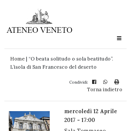
Ateneo
Veneto
è
cultura
Home
|
“O beata solitudo o sola beatitudo”.
in
L’isola di San Francesco del deserto
movimento
Condividi:
Torna indietro
Iscriviti alla
nostra
newsletter:
mercoledì 12 Aprile
2017 - 17:00
Sala Tommaseo