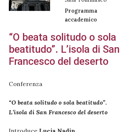
Programma
accademico
Acconsento
“O beata solitudo o sola
all'uso dei
beatitudo”. L’isola di San
miei dati
personali in
Francesco del deserto
accordo
con il
decreto
Conferenza
legislativo
196/03
“O beata solitudo o sola beatitudo”.
L’isola di San Francesco del deserto
Registrazione
Introduce
Lucia Nadin
avvenuta con