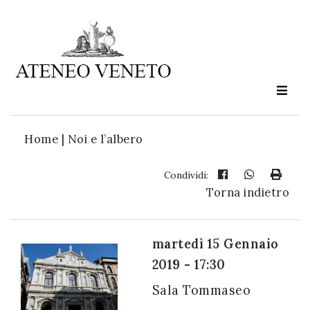
Ateneo
Veneto
è
cultura
Home
|
Noi e l’albero
in
movimento
Condividi:
Torna indietro
Iscriviti alla
nostra
martedì 15 Gennaio
newsletter:
2019 - 17:30
Sala Tommaseo