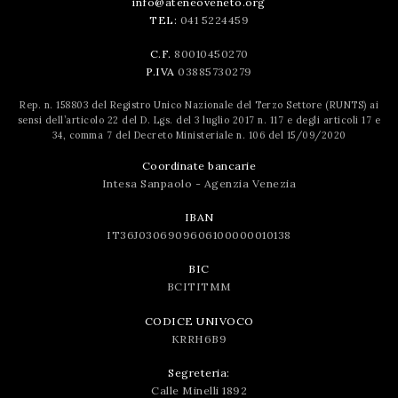
info@ateneoveneto.org
TEL:
041 5224459
C.F.
80010450270
P.IVA
03885730279
Rep. n. 158803 del Registro Unico Nazionale del Terzo Settore (RUNTS) ai
sensi dell’articolo 22 del D. Lgs. del 3 luglio 2017 n. 117 e degli articoli 17 e
34, comma 7 del Decreto Ministeriale n. 106 del 15/09/2020
Coordinate bancarie
Intesa Sanpaolo - Agenzia Venezia
IBAN
IT36J0306909606100000010138
BIC
BCITITMM
CODICE UNIVOCO
KRRH6B9
Segreteria:
Calle Minelli 1892