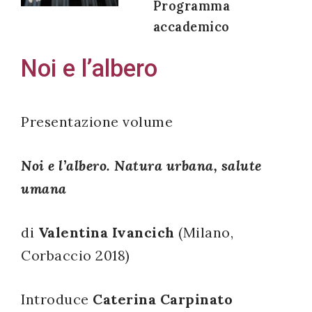
Programma
accademico
Noi e l’albero
Acconsento
all'uso dei
miei dati
Presentazione volume
personali in
accordo
Noi e l’albero. Natura urbana, salute
con il
umana
decreto
legislativo
di
Valentina Ivancich
(Milano,
196/03
Corbaccio 2018)
Registrazione
Introduce
Caterina Carpinato
avvenuta con