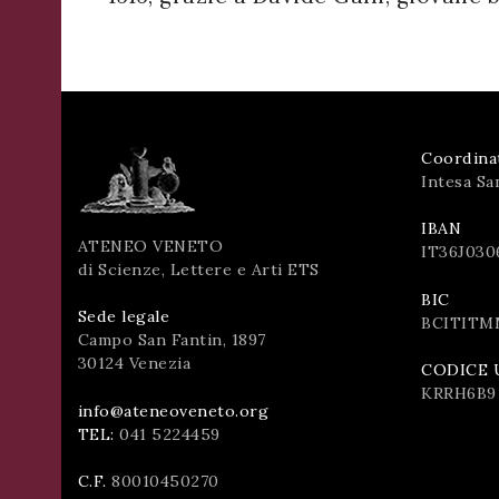
Coordina
Intesa Sa
IBAN
ATENEO VENETO
IT36J030
di Scienze, Lettere e Arti ETS
BIC
Sede legale
BCITITM
Campo San Fantin, 1897
30124 Venezia
CODICE 
KRRH6B9
info@ateneoveneto.org
TEL:
041 5224459
C.F.
80010450270