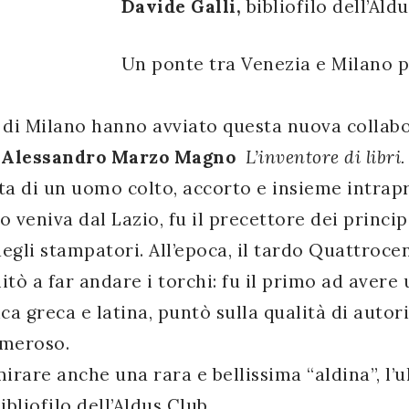
Davide Galli,
bibliofilo dell’Ald
Un ponte tra Venezia e Milano p
 di Milano hanno avviato questa nuova collabo
–
Alessandro Marzo Magno
L’inventore di libri
vita di un uomo colto, accorto e insieme intra
 veniva dal Lazio, fu il precettore dei princip
egli stampatori. All’epoca, il tardo Quattrocen
mitò a far andare i torchi: fu il primo ad aver
ca greca e latina, puntò sulla qualità di autori 
umeroso.
mirare anche una rara e bellissima “aldina”, l
ibliofilo dell’Aldus Club.