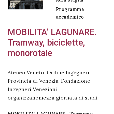
Programma
accademico
Acconsento
MOBILITA’ LAGUNARE.
all'uso dei
Tramway, biciclette,
miei dati
personali in
monorotaie
accordo
con il
decreto
Ateneo Veneto, Ordine Ingegneri
legislativo
Provincia di Venezia, Fondazione
196/03
Ingegneri Veneziani
organizzanomezza giornata di studi
Registrazione
MOBILITA’ LAGUNARE. Tramway,
avvenuta con