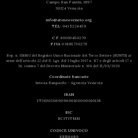
Campo San Fantin, 1897
30124 Venezia
info@ateneoveneto.org
TEL:
041 5224459
C.F.
80010450270
P.IVA
03885730279
Rep. n. 158803 del Registro Unico Nazionale del Terzo Settore (RUNTS) ai
sensi dell’articolo 22 del D. Lgs. del 3 luglio 2017 n. 117 e degli articoli 17 e
34, comma 7 del Decreto Ministeriale n. 106 del 15/09/2020
Coordinate bancarie
Intesa Sanpaolo - Agenzia Venezia
IBAN
IT36J0306909606100000010138
BIC
BCITITMM
CODICE UNIVOCO
KRRH6B9