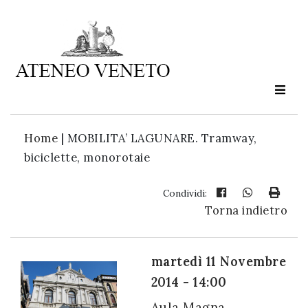
Ateneo
Veneto
è
cultura
Home
|
MOBILITA’ LAGUNARE. Tramway,
in
biciclette, monorotaie
movimento
Condividi:
Torna indietro
Iscriviti alla
nostra
newsletter:
martedì 11 Novembre
2014 - 14:00
Aula Magna