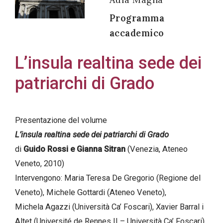
Programma
accademico
Acconsento
L’insula realtina sede dei
all'uso dei
patriarchi di Grado
miei dati
personali in
accordo
Presentazione del volume
con il
L’insula realtina sede dei patriarchi di Grado
decreto
di
Guido Rossi e Gianna Sitran
(Venezia, Ateneo
legislativo
Veneto, 2010)
196/03
Intervengono: Maria Teresa De Gregorio (Regione del
Veneto), Michele Gottardi (Ateneo Veneto),
Michela Agazzi (Università Ca’ Foscari), Xavier Barral i
Registrazione
Altet (Université de Rennes II – Università Ca’ Foscari)
avvenuta con