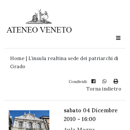
Ateneo
Veneto
è
cultura
Home
|
L’insula realtina sede dei patriarchi di
in
Grado
movimento
Condividi:
Torna indietro
Iscriviti alla
nostra
newsletter:
sabato 04 Dicembre
2010 - 16:00
Aula Magna