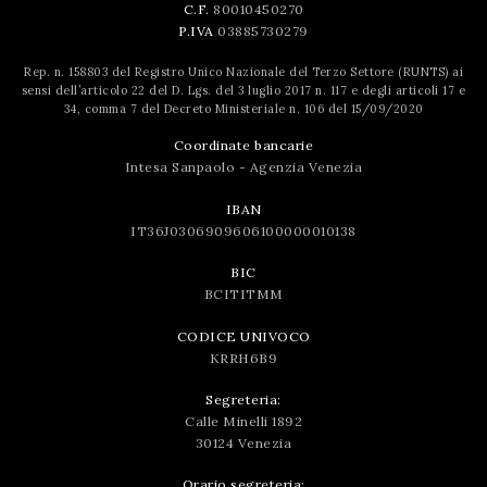
C.F.
80010450270
P.IVA
03885730279
Rep. n. 158803 del Registro Unico Nazionale del Terzo Settore (RUNTS) ai
sensi dell’articolo 22 del D. Lgs. del 3 luglio 2017 n. 117 e degli articoli 17 e
34, comma 7 del Decreto Ministeriale n. 106 del 15/09/2020
Coordinate bancarie
Intesa Sanpaolo - Agenzia Venezia
IBAN
IT36J0306909606100000010138
BIC
BCITITMM
CODICE UNIVOCO
KRRH6B9
Segreteria:
Calle Minelli 1892
30124 Venezia
Orario segreteria: