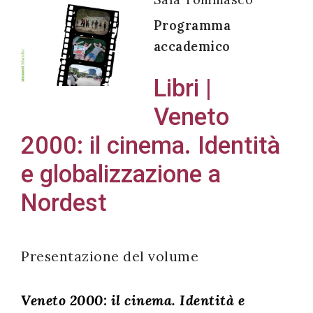
Programma
accademico
Acconsento
Libri |
all'uso dei
Veneto
miei dati
personali in
2000: il cinema. Identità
accordo
e globalizzazione a
con il
Nordest
decreto
legislativo
196/03
Presentazione del volume
Registrazione
Veneto 2000: il cinema. Identità e
avvenuta con