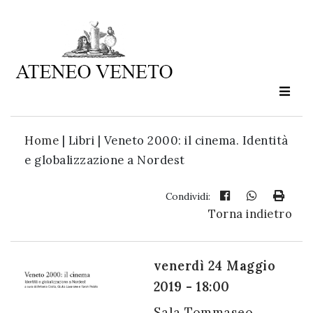
Ateneo
Veneto
è
cultura
Home
|
Libri | Veneto 2000: il cinema. Identità
in
e globalizzazione a Nordest
movimento
Condividi:
Torna indietro
Iscriviti alla
nostra
newsletter:
venerdì 24 Maggio
2019 - 18:00
Sala Tommaseo