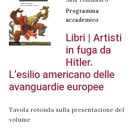
Programma
accademico
Acconsento
Libri | Artisti
all'uso dei
in fuga da
miei dati
personali in
Hitler.
accordo
L’esilio americano delle
con il
avanguardie europee
decreto
legislativo
196/03
Tavola rotonda sulla presentazione del
volume
Registrazione
avvenuta con