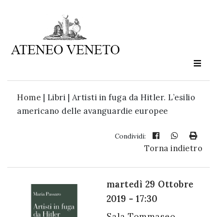
Ateneo
Veneto
è
cultura
Home
|
Libri | Artisti in fuga da Hitler. L’esilio
in
americano delle avanguardie europee
movimento
Condividi:
Torna indietro
Iscriviti alla
nostra
newsletter:
martedì 29 Ottobre
2019 - 17:30
Sala Tommaseo