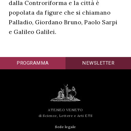
dalla Controriforma e la città è
popolata da figure che si chiamano
Palladio, Giordano Bruno, Paolo Sarpi
e Galileo Galilei.
PROGRAMMA
NEWSLETTER
ATENEO VENETO
di Scienze, Lettere e Arti ETS
Sede legale