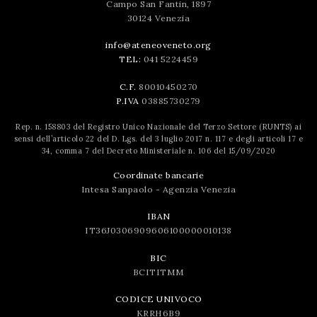
Campo San Fantin, 1897
30124 Venezia
info@ateneoveneto.org
TEL:
041 5224459
C.F.
80010450270
P.IVA
03885730279
Rep. n. 158803 del Registro Unico Nazionale del Terzo Settore (RUNTS) ai
sensi dell’articolo 22 del D. Lgs. del 3 luglio 2017 n. 117 e degli articoli 17 e
34, comma 7 del Decreto Ministeriale n. 106 del 15/09/2020
Coordinate bancarie
Intesa Sanpaolo - Agenzia Venezia
IBAN
IT36J0306909606100000010138
BIC
BCITITMM
CODICE UNIVOCO
KRRH6B9