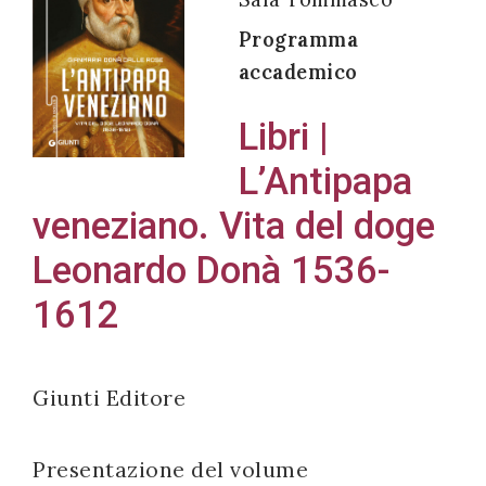
Programma
accademico
Acconsento
Libri |
all'uso dei
L’Antipapa
miei dati
personali in
veneziano. Vita del doge
accordo
Leonardo Donà 1536-
con il
1612
decreto
legislativo
196/03
Giunti Editore
Registrazione
Presentazione del volume
avvenuta con