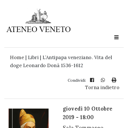
Ateneo
Veneto
è
cultura
Home
|
Libri | L’Antipapa veneziano. Vita del
in
doge Leonardo Donà 1536-1612
movimento
Condividi:
Torna indietro
Iscriviti alla
nostra
newsletter:
giovedì 10 Ottobre
2019 - 18:00
Sala Tommaseo