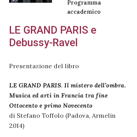
Programma
accademico
LE GRAND PARIS e
Acconsento
Debussy-Ravel
all'uso dei
miei dati
personali in
Presentazione del libro
accordo
con il
LE GRAND PARIS
.
Il mistero dell’ombra.
decreto
legislativo
Musica ed arti in Francia tra fine
196/03
Ottocento e primo Novecento
di Stefano Toffolo (Padova, Armelin
2014)
Registrazione
avvenuta con