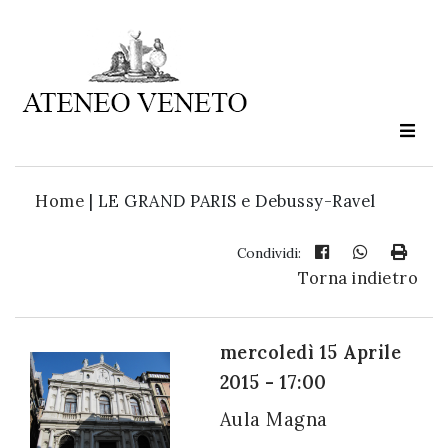
Ateneo
Veneto
è
cultura
Home
|
LE GRAND PARIS e Debussy-Ravel
in
movimento
Condividi:
Torna indietro
Iscriviti alla
nostra
mercoledì 15 Aprile
newsletter:
2015 - 17:00
Aula Magna