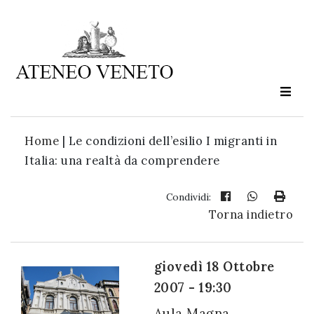
Ateneo
Veneto
è
cultura
Home
|
Le condizioni dell’esilio I migranti in
in
Italia: una realtà da comprendere
movimento
Condividi:
Torna indietro
Iscriviti alla
nostra
newsletter:
giovedì 18 Ottobre
2007 - 19:30
Aula Magna