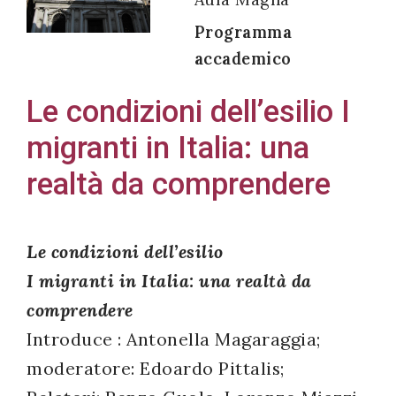
Programma
accademico
Acconsento
Le condizioni dell’esilio I
all'uso dei
migranti in Italia: una
miei dati
personali in
realtà da comprendere
accordo
con il
decreto
Le condizioni dell’esilio
legislativo
I migranti in Italia: una realtà da
196/03
comprendere
Introduce : Antonella Magaraggia;
moderatore: Edoardo Pittalis;
Registrazione
avvenuta con