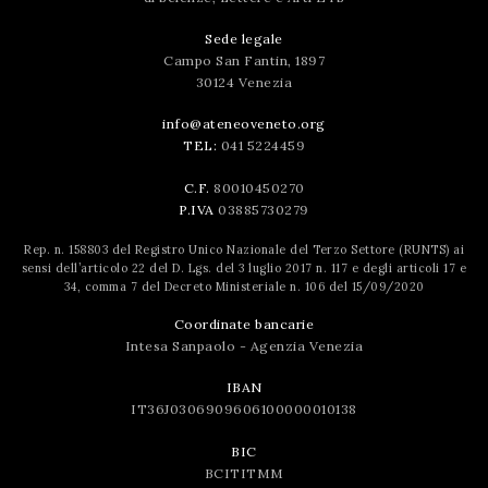
Sede legale
Campo San Fantin, 1897
30124 Venezia
info@ateneoveneto.org
TEL:
041 5224459
C.F.
80010450270
P.IVA
03885730279
Rep. n. 158803 del Registro Unico Nazionale del Terzo Settore (RUNTS) ai
sensi dell’articolo 22 del D. Lgs. del 3 luglio 2017 n. 117 e degli articoli 17 e
34, comma 7 del Decreto Ministeriale n. 106 del 15/09/2020
Coordinate bancarie
Intesa Sanpaolo - Agenzia Venezia
IBAN
IT36J0306909606100000010138
BIC
BCITITMM