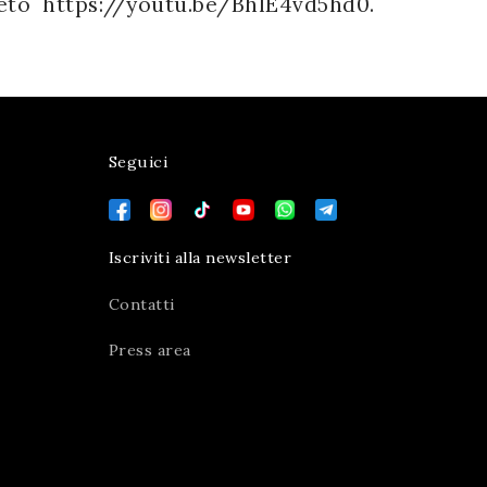
eto https://youtu.be/BhlE4vd5hd0.
Seguici
Iscriviti alla newsletter
Contatti
Press area