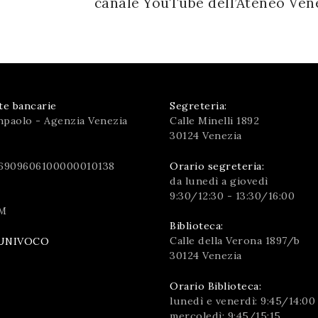
canale YouTube dell’Ateneo Ven
te bancarie
Segreteria:
npaolo - Agenzia Venezia
Calle Minelli 1892
30124 Venezia
6909606100000010138
Orario segreteria:
da lunedì a giovedì
9:30/12:30 - 13:30/16:00
M
Biblioteca:
Calle della Verona 1897/b
UNIVOCO
30124 Venezia
Orario Biblioteca:
lunedì e venerdì: 9:45/14:00
mercoledì: 9:45/15:15