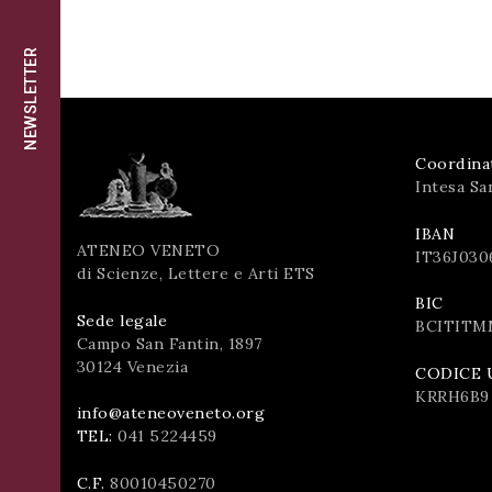
successo!
ISCRIVITI
NEWSLETTER
Coordina
Intesa Sa
IBAN
ATENEO VENETO
IT36J030
di Scienze, Lettere e Arti ETS
BIC
Sede legale
BCITITM
Campo San Fantin, 1897
30124 Venezia
CODICE 
KRRH6B9
info@ateneoveneto.org
TEL:
041 5224459
C.F.
80010450270