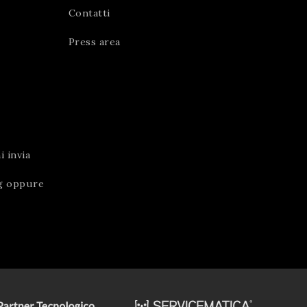
Contatti
Press area
 invia
g
oppure