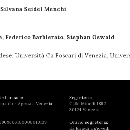
e
Silvana Seidel Menchi
e, Federico Barbierato, Stephan Oswald
ese, Università Ca Foscari di Venezia, Univers
te bancarie
Segreteria:
npaolo - Agenzia Venezia
Calle Minelli 1892
30124 Venezia
6909606100000010138
Orario segreteria:
da lunedì a giovedì