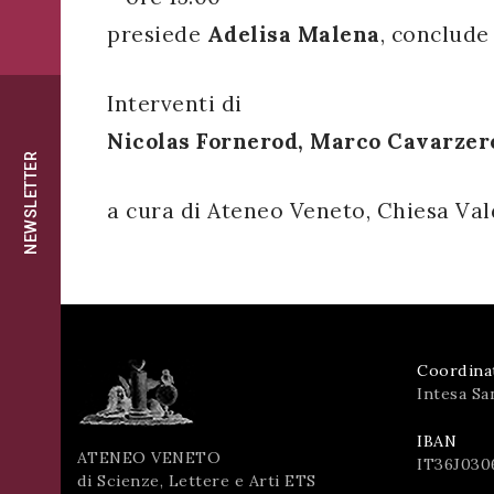
successo!
presiede
Adelisa Malena
, conclud
ISCRIVITI
Interventi di
Nicolas Fornerod, Marco Cavarzer
NEWSLETTER
a cura di Ateneo Veneto, Chiesa Vald
Coordina
Intesa Sa
IBAN
ATENEO VENETO
IT36J030
di Scienze, Lettere e Arti ETS