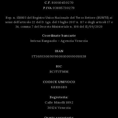
C.F.
80010450270
P.IVA
03885730279
Rep. n. 158803 del Registro Unico Nazionale del Terzo Settore (RUNTS) ai
sensi dell’articolo 22 del D. Lgs. del 3 luglio 2017 n. 117 e degli articoli 17 e
34, comma 7 del Decreto Ministeriale n. 106 del 15/09/2020
Coordinate bancarie
Intesa Sanpaolo - Agenzia Venezia
IBAN
IT36J0306909606100000010138
BIC
BCITITMM
CODICE UNIVOCO
KRRH6B9
Segreteria:
Calle Minelli 1892
30124 Venezia
Orario segreteria: