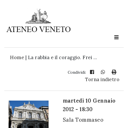
Ateneo
Veneto
è
cultura
Home
|
La rabbia e il coraggio. Frei …
in
movimento
Condividi:
Torna indietro
Iscriviti alla
nostra
martedì 10 Gennaio
newsletter:
2012 - 18:30
Sala Tommaseo