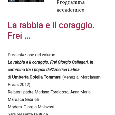
Programma
accademico
La rabbia e il coraggio.
Acconsento
Frei …
all'uso dei
miei dati
personali in
Presentazione del volume
accordo
La rabbia e il coraggio. Frei Giorgio Callegari. In
con il
cammino tra i popoli del’America Latina
decreto
di
Umberta Colella Tommasi
(Venezia, Marcianum
legislativo
Press 2012)
196/03
Relatori: padre Mariano Foralosso, Anna Maria
Maresca Gabrieli
Modera: Giorgio Malavasi
Registrazione
Sarà presente l’autrice
avvenuta con