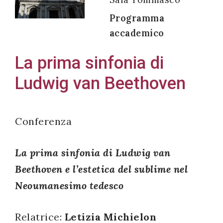
Programma
accademico
Acconsento
La prima sinfonia di
all'uso dei
Ludwig van Beethoven
miei dati
personali in
accordo
Conferenza
con il
decreto
La prima sinfonia di Ludwig van
legislativo
196/03
Beethoven e l’estetica del sublime nel
Neoumanesimo tedesco
Registrazione
Relatrice:
Letizia Michielon
avvenuta con