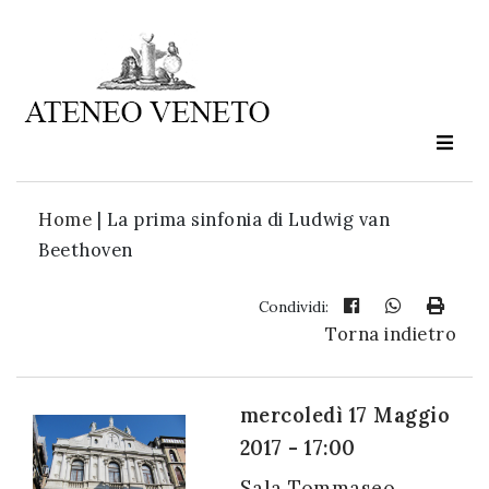
Ateneo
Veneto
è
cultura
Home
|
La prima sinfonia di Ludwig van
in
Beethoven
movimento
Condividi:
Torna indietro
Iscriviti alla
nostra
newsletter:
mercoledì 17 Maggio
2017 - 17:00
Sala Tommaseo