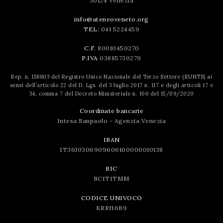
30124 Venezia
info@ateneoveneto.org
TEL:
041 5224459
C.F.
80010450270
P.IVA
03885730279
Rep. n. 158803 del Registro Unico Nazionale del Terzo Settore (RUNTS) ai
sensi dell’articolo 22 del D. Lgs. del 3 luglio 2017 n. 117 e degli articoli 17 e
34, comma 7 del Decreto Ministeriale n. 106 del 15/09/2020
Coordinate bancarie
Intesa Sanpaolo - Agenzia Venezia
IBAN
IT36J0306909606100000010138
BIC
BCITITMM
CODICE UNIVOCO
KRRH6B9