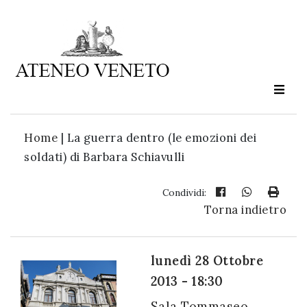
Ateneo
Veneto
è
cultura
Home
|
La guerra dentro (le emozioni dei
in
soldati) di Barbara Schiavulli
movimento
Condividi:
Torna indietro
Iscriviti alla
nostra
newsletter:
lunedì 28 Ottobre
2013 - 18:30
Sala Tommaseo