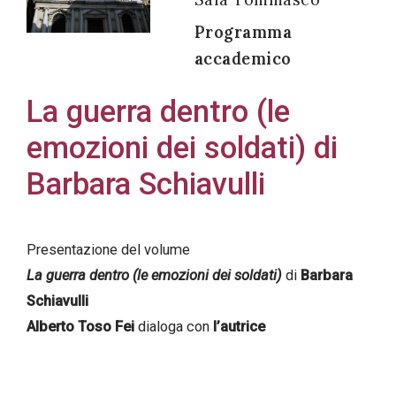
Programma
accademico
Acconsento
La guerra dentro (le
all'uso dei
emozioni dei soldati) di
miei dati
personali in
Barbara Schiavulli
accordo
con il
decreto
Presentazione del volume
legislativo
La guerra dentro (le emozioni dei soldati)
di
Barbara
196/03
Schiavulli
Alberto Toso Fei
dialoga con
l’autrice
Registrazione
avvenuta con