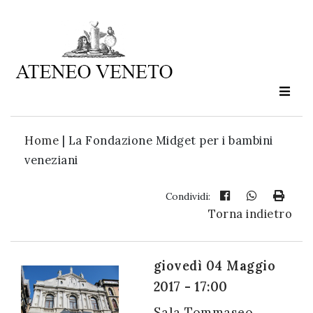
Ateneo
Veneto
è
cultura
Home
|
La Fondazione Midget per i bambini
in
veneziani
movimento
Condividi:
Torna indietro
Iscriviti alla
nostra
newsletter:
giovedì 04 Maggio
2017 - 17:00
Sala Tommaseo