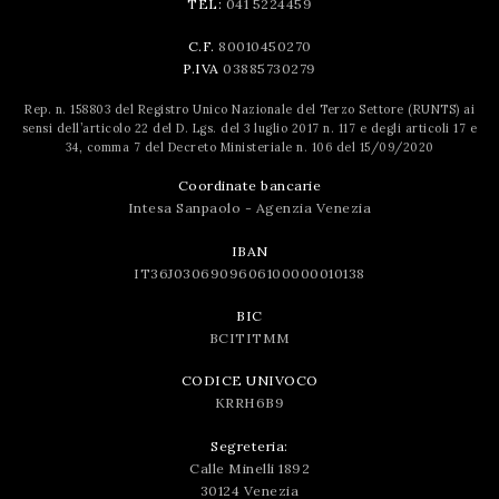
TEL:
041 5224459
C.F.
80010450270
P.IVA
03885730279
Rep. n. 158803 del Registro Unico Nazionale del Terzo Settore (RUNTS) ai
sensi dell’articolo 22 del D. Lgs. del 3 luglio 2017 n. 117 e degli articoli 17 e
34, comma 7 del Decreto Ministeriale n. 106 del 15/09/2020
Coordinate bancarie
Intesa Sanpaolo - Agenzia Venezia
IBAN
IT36J0306909606100000010138
BIC
BCITITMM
CODICE UNIVOCO
KRRH6B9
Segreteria:
Calle Minelli 1892
30124 Venezia