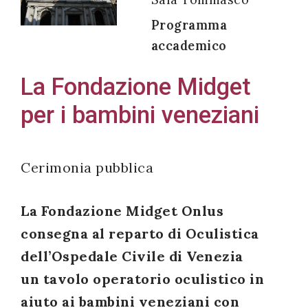
Programma
accademico
Acconsento
La Fondazione Midget
all'uso dei
per i bambini veneziani
miei dati
personali in
accordo
Cerimonia pubblica
con il
decreto
La Fondazione Midget Onlus
legislativo
196/03
consegna al reparto di Oculistica
dell’Ospedale Civile di Venezia
un tavolo operatorio oculistico in
Registrazione
aiuto ai bambini veneziani con
avvenuta con