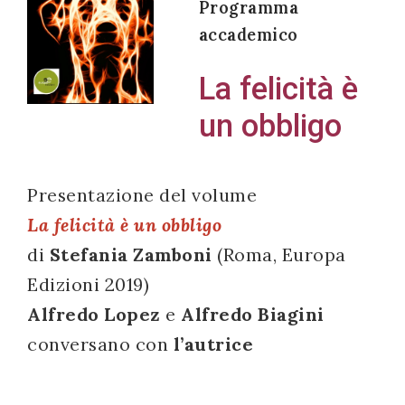
Programma
accademico
La felicità è
Acconsento
un obbligo
all'uso dei
miei dati
personali in
Presentazione del volume
accordo
La felicità è un obbligo
con il
di
Stefania Zamboni
(Roma, Europa
decreto
legislativo
Edizioni 2019)
196/03
Alfredo Lopez
e
Alfredo Biagini
conversano con
l’autrice
Registrazione
avvenuta con