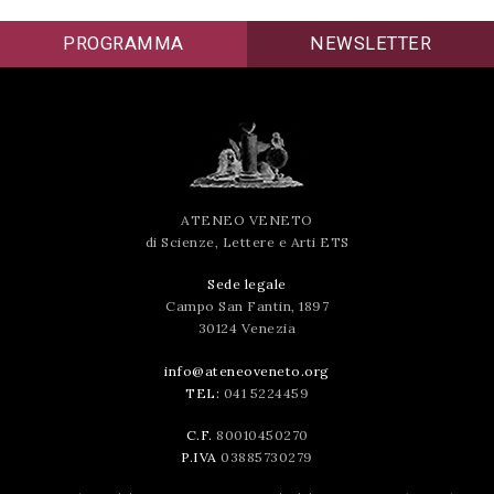
successo!
PROGRAMMA
NEWSLETTER
ATENEO VENETO
di Scienze, Lettere e Arti ETS
Sede legale
Campo San Fantin, 1897
30124 Venezia
info@ateneoveneto.org
TEL:
041 5224459
C.F.
80010450270
P.IVA
03885730279