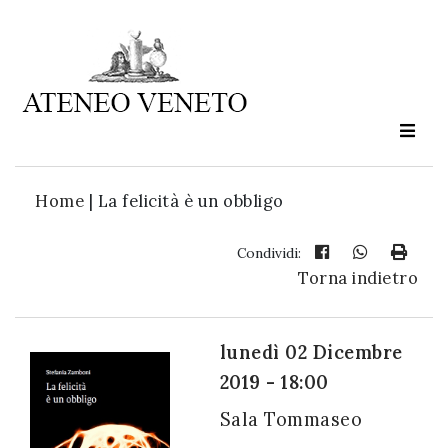
Ateneo
Veneto
è
cultura
Home
|
La felicità è un obbligo
in
movimento
Condividi:
Torna indietro
Iscriviti alla
nostra
lunedì 02 Dicembre
newsletter:
2019 - 18:00
Sala Tommaseo