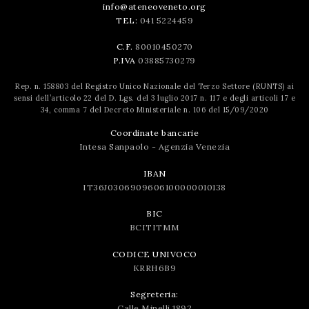
info@ateneoveneto.org
TEL:
041 5224459
C.F.
80010450270
P.IVA
03885730279
Rep. n. 158803 del Registro Unico Nazionale del Terzo Settore (RUNTS) ai
sensi dell’articolo 22 del D. Lgs. del 3 luglio 2017 n. 117 e degli articoli 17 e
34, comma 7 del Decreto Ministeriale n. 106 del 15/09/2020
Coordinate bancarie
Intesa Sanpaolo - Agenzia Venezia
IBAN
IT36J0306909606100000010138
BIC
BCITITMM
CODICE UNIVOCO
KRRH6B9
Segreteria:
Calle Minelli 1892