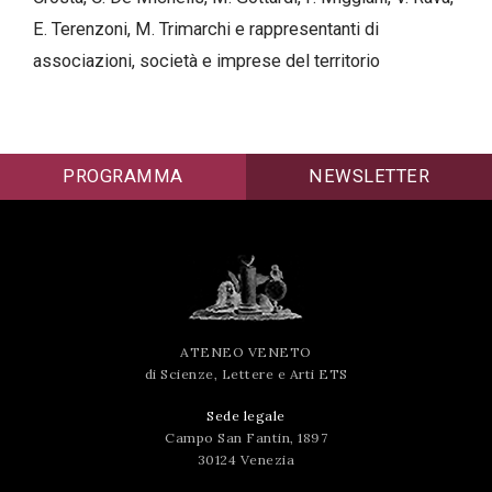
successo!
E. Terenzoni, M. Trimarchi e rappresentanti di
associazioni, società e imprese del territorio
PROGRAMMA
NEWSLETTER
ATENEO VENETO
di Scienze, Lettere e Arti ETS
Sede legale
Campo San Fantin, 1897
30124 Venezia