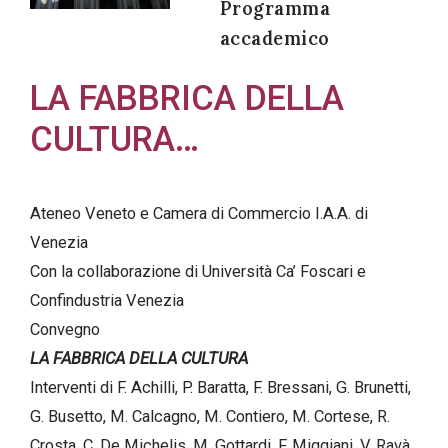
Programma
accademico
LA FABBRICA DELLA
Acconsento
CULTURA…
all'uso dei
miei dati
personali in
Ateneo Veneto e Camera di Commercio I.A.A. di
accordo
Venezia
con il
Con la collaborazione di Università Ca’ Foscari e
decreto
Confindustria Venezia
legislativo
Convegno
196/03
LA FABBRICA DELLA CULTURA
Interventi di F. Achilli, P. Baratta, F. Bressani, G. Brunetti,
G. Busetto, M. Calcagno, M. Contiero, M. Cortese, R.
Registrazione
Crosta, C. De Michelis, M. Gottardi, F. Miggiani, V. Ravà,
avvenuta con