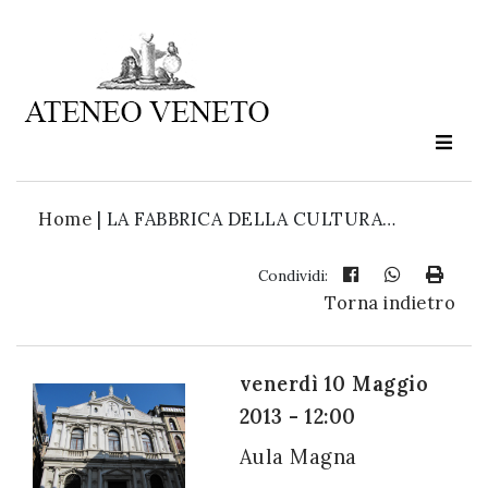
Ateneo
Veneto
è
cultura
Home
|
LA FABBRICA DELLA CULTURA…
in
movimento
Condividi:
Torna indietro
Iscriviti alla
nostra
venerdì 10 Maggio
newsletter:
2013 - 12:00
Aula Magna